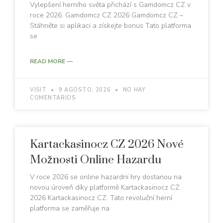
Vylepšení herního světa přichází s Gamdomcz CZ v
roce 2026. Gamdomcz CZ 2026 Gamdomcz CZ –
Stáhněte si aplikaci a získejte bonus Tato platforma
se
READ MORE —
VISIT
9 AGOSTO, 2026
NO HAY
COMENTARIOS
Kartackasinocz CZ 2026 Nové
Možnosti Online Hazardu
V roce 2026 se online hazardní hry dostanou na
novou úroveň díky platformě Kartackasinocz CZ
2026 Kartackasinocz CZ. Tato revoluční herní
platforma se zaměřuje na