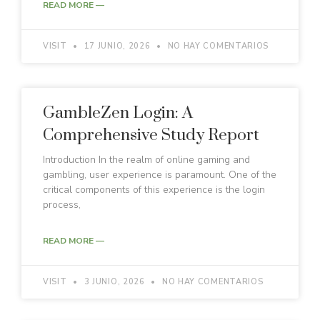
READ MORE —
VISIT
17 JUNIO, 2026
NO HAY COMENTARIOS
GambleZen Login: A
Comprehensive Study Report
Introduction In the realm of online gaming and
gambling, user experience is paramount. One of the
critical components of this experience is the login
process,
READ MORE —
VISIT
3 JUNIO, 2026
NO HAY COMENTARIOS