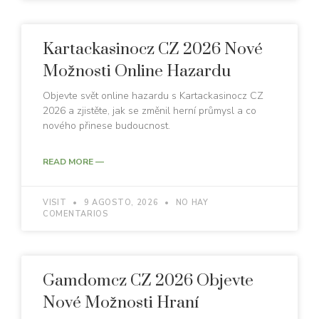
Kartackasinocz CZ 2026 Nové
Možnosti Online Hazardu
Objevte svět online hazardu s Kartackasinocz CZ
2026 a zjistěte, jak se změnil herní průmysl a co
nového přinese budoucnost.
READ MORE —
VISIT
9 AGOSTO, 2026
NO HAY
COMENTARIOS
Gamdomcz CZ 2026 Objevte
Nové Možnosti Hraní