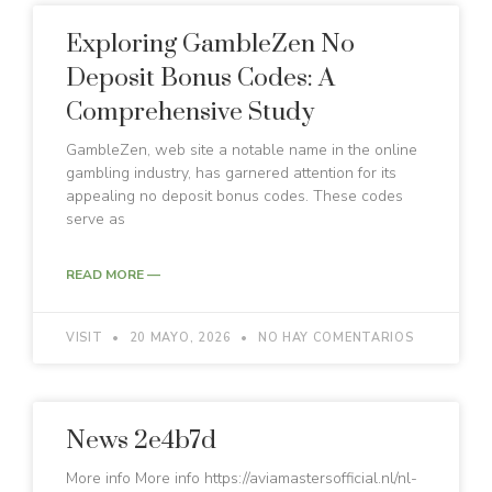
Exploring GambleZen No
Deposit Bonus Codes: A
Comprehensive Study
GambleZen, web site a notable name in the online
gambling industry, has garnered attention for its
appealing no deposit bonus codes. These codes
serve as
READ MORE —
VISIT
20 MAYO, 2026
NO HAY COMENTARIOS
News 2e4b7d
More info More info https://aviamastersofficial.nl/nl-