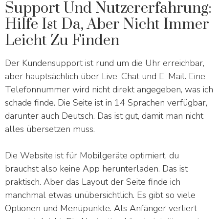
Support Und Nutzererfahrung:
Hilfe Ist Da, Aber Nicht Immer
Leicht Zu Finden
Der Kundensupport ist rund um die Uhr erreichbar,
aber hauptsächlich über Live-Chat und E-Mail. Eine
Telefonnummer wird nicht direkt angegeben, was ich
schade finde. Die Seite ist in 14 Sprachen verfügbar,
darunter auch Deutsch. Das ist gut, damit man nicht
alles übersetzen muss.
Die Website ist für Mobilgeräte optimiert, du
brauchst also keine App herunterladen. Das ist
praktisch. Aber das Layout der Seite finde ich
manchmal etwas unübersichtlich. Es gibt so viele
Optionen und Menüpunkte. Als Anfänger verliert