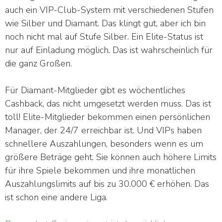
auch ein VIP-Club-System mit verschiedenen Stufen
wie Silber und Diamant. Das klingt gut, aber ich bin
noch nicht mal auf Stufe Silber. Ein Elite-Status ist
nur auf Einladung möglich. Das ist wahrscheinlich für
die ganz Großen.
Für Diamant-Mitglieder gibt es wöchentliches
Cashback, das nicht umgesetzt werden muss. Das ist
toll! Elite-Mitglieder bekommen einen persönlichen
Manager, der 24/7 erreichbar ist. Und VIPs haben
schnellere Auszahlungen, besonders wenn es um
größere Beträge geht. Sie können auch höhere Limits
für ihre Spiele bekommen und ihre monatlichen
Auszahlungslimits auf bis zu 30.000 € erhöhen. Das
ist schon eine andere Liga.