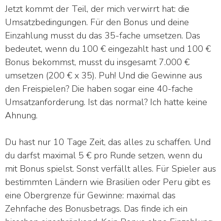
Jetzt kommt der Teil, der mich verwirrt hat: die
Umsatzbedingungen. Für den Bonus und deine
Einzahlung musst du das 35-fache umsetzen. Das
bedeutet, wenn du 100 € eingezahlt hast und 100 €
Bonus bekommst, musst du insgesamt 7.000 €
umsetzen (200 € x 35). Puh! Und die Gewinne aus
den Freispielen? Die haben sogar eine 40-fache
Umsatzanforderung. Ist das normal? Ich hatte keine
Ahnung.
Du hast nur 10 Tage Zeit, das alles zu schaffen. Und
du darfst maximal 5 € pro Runde setzen, wenn du
mit Bonus spielst. Sonst verfällt alles. Für Spieler aus
bestimmten Ländern wie Brasilien oder Peru gibt es
eine Obergrenze für Gewinne: maximal das
Zehnfache des Bonusbetrags. Das finde ich ein