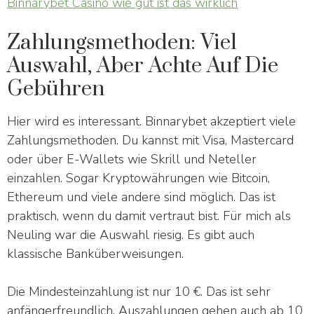
Binnarybet Casino wie gut ist das wirklich
Zahlungsmethoden: Viel
Auswahl, Aber Achte Auf Die
Gebühren
Hier wird es interessant. Binnarybet akzeptiert viele
Zahlungsmethoden. Du kannst mit Visa, Mastercard
oder über E-Wallets wie Skrill und Neteller
einzahlen. Sogar Kryptowährungen wie Bitcoin,
Ethereum und viele andere sind möglich. Das ist
praktisch, wenn du damit vertraut bist. Für mich als
Neuling war die Auswahl riesig. Es gibt auch
klassische Banküberweisungen.
Die Mindesteinzahlung ist nur 10 €. Das ist sehr
anfängerfreundlich. Auszahlungen gehen auch ab 10