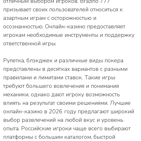
отличным выбором игроков. Brazino 777
призывает своих пользователей относиться к
азартным играм с осторожностью и
осознанностью. Онлайн-казино предоставляет
игрокам необходимые инструменты и поддержку
ответственной игры.
Рулетка, блэкджек и различные виды покера
представлены в десятках вариантов с разными
правилами и лимитами ставок. Такие игры
требуют большего вовлечения и понимания
механики, однако дают игроку возможность
влиять на результат своими решениями. Лучшие
онлайн-казино в 2026 году предлагают широкий
выбор развлечений на любой вкус и уровень
опыта. Российские игроки чаще всего выбирают
платформы с большим каталогом, быстрой