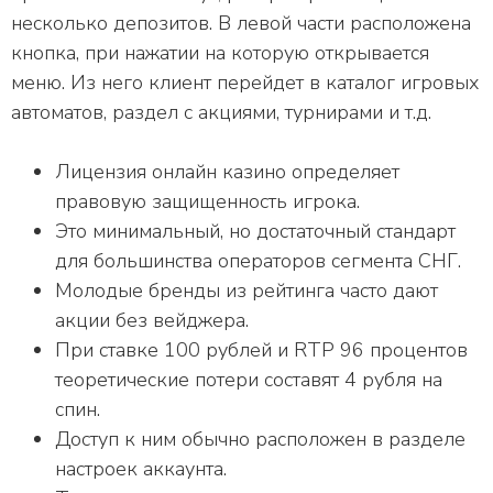
несколько депозитов. В левой части расположена
кнопка, при нажатии на которую открывается
меню. Из него клиент перейдет в каталог игровых
автоматов, раздел с акциями, турнирами и т.д.
Лицензия онлайн казино определяет
правовую защищенность игрока.
Это минимальный, но достаточный стандарт
для большинства операторов сегмента СНГ.
Молодые бренды из рейтинга часто дают
акции без вейджера.
При ставке 100 рублей и RTP 96 процентов
теоретические потери составят 4 рубля на
спин.
Доступ к ним обычно расположен в разделе
настроек аккаунта.