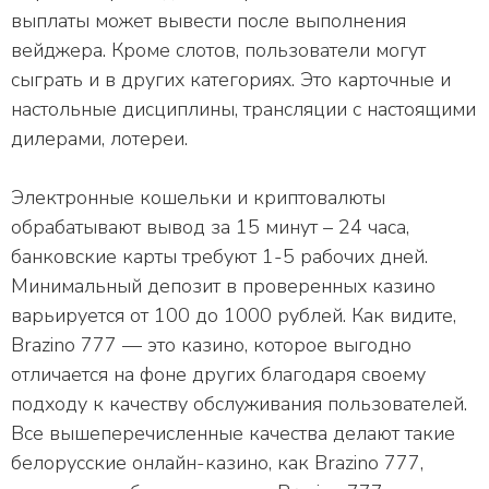
выплаты может вывести после выполнения
вейджера. Кроме слотов, пользователи могут
сыграть и в других категориях. Это карточные и
настольные дисциплины, трансляции с настоящими
дилерами, лотереи.
Электронные кошельки и криптовалюты
обрабатывают вывод за 15 минут – 24 часа,
банковские карты требуют 1-5 рабочих дней.
Минимальный депозит в проверенных казино
варьируется от 100 до 1000 рублей. Как видите,
Brazino 777 — это казино, которое выгодно
отличается на фоне других благодаря своему
подходу к качеству обслуживания пользователей.
Все вышеперечисленные качества делают такие
белорусские онлайн-казино, как Brazino 777,