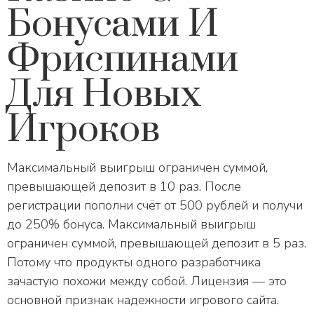
Бонусами И
Фриспинами
Для Новых
Игроков
Максимальный выигрыш ограничен суммой,
превышающей депозит в 10 раз. После
регистрации пополни счёт от 500 рублей и получи
до 250% бонуса. Максимальный выигрыш
ограничен суммой, превышающей депозит в 5 раз.
Потому что продукты одного разработчика
зачастую похожи между собой. Лицензия — это
основной признак надежности игрового сайта.