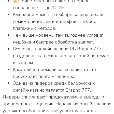
Приветственный пакет на первое
пополнение — до 100%.
Ключевой момент в выборе казино онлайн,
помимо лицензии и интерфейса, выбор
платежных методов.
Чем выше уровень, тем выгоднее условия
кешбэка и быстрее обработка выплат.
Все игры в онлайн казино РБ Brazino 777
разделены на несколько категорий по темам
и жанрам.
Касательно времени зачисления, то это
происходит почти мгновенно.
Одним из лидеров среди белорусских
онлайн-казино является Brazino 777.
Лидеры списка дают предсказуемые выводы и
проверенные лицензии. Надежные онлайн-казино
уделяют особое внимание удобству вывода