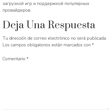
загрузкой игр и поддержкой популярных
провайдеров.
Deja Una Respuesta
Tu dirección de correo electrónico no será publicada.
Los campos obligatorios están marcados con
*
Comentario
*