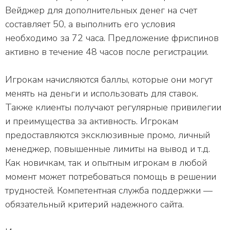
Вейджер для дополнительных денег на счет
составляет 50, а выполнить его условия
необходимо за 72 часа. Предложение фриспинов
активно в течение 48 часов после регистрации.
Игрокам начисляются баллы, которые они могут
менять на деньги и использовать для ставок.
Также клиенты получают регулярные привилегии
и преимущества за активность. Игрокам
предоставляются эксклюзивные промо, личный
менеджер, повышенные лимиты на вывод и т.д.
Как новичкам, так и опытным игрокам в любой
момент может потребоваться помощь в решении
трудностей. Компетентная служба поддержки —
обязательный критерий надежного сайта.