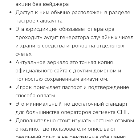
акции без вейджера.
Доступ к ним обычно расположен в разделе
настроек аккаунта.
Эта юрисдикция обязывает оператора
проходить аудит генератора случайных чисел
и хранить средства игроков на отдельных
счетах.
Актуальное зеркало это точная копия
официального сайта с другим доменом и
полностью сохраненным аккаунтом.
Игрок присылает паспорт и подтверждение
способа оплаты.
Это минимальный, но достаточный стандарт
для большинства операторов сегмента СНГ.
Дополнительно стоит изучать честные отзывы
о казино, где пользователи описывают
реальный опыт, а не рекламные обещания.