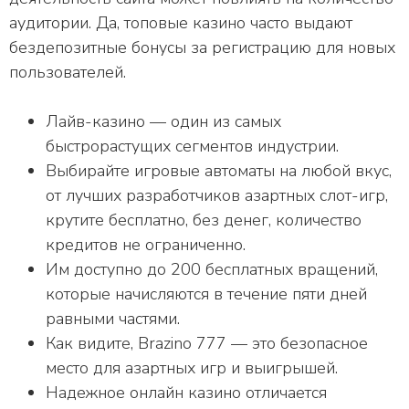
аудитории. Да, топовые казино часто выдают
бездепозитные бонусы за регистрацию для новых
пользователей.
Лайв-казино — один из самых
быстрорастущих сегментов индустрии.
Выбирайте игровые автоматы на любой вкус,
от лучших разработчиков азартных слот-игр,
крутите бесплатно, без денег, количество
кредитов не ограниченно.
Им доступно до 200 бесплатных вращений,
которые начисляются в течение пяти дней
равными частями.
Как видите, Brazino 777 — это безопасное
место для азартных игр и выигрышей.
Надежное онлайн казино отличается