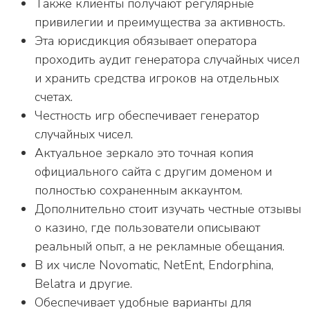
Также клиенты получают регулярные
привилегии и преимущества за активность.
Эта юрисдикция обязывает оператора
проходить аудит генератора случайных чисел
и хранить средства игроков на отдельных
счетах.
Честность игр обеспечивает генератор
случайных чисел.
Актуальное зеркало это точная копия
официального сайта с другим доменом и
полностью сохраненным аккаунтом.
Дополнительно стоит изучать честные отзывы
о казино, где пользователи описывают
реальный опыт, а не рекламные обещания.
В их числе Novomatic, NetEnt, Endorphina,
Belatra и другие.
Обеспечивает удобные варианты для