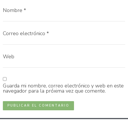
Nombre
*
Correo electrónico
*
Web
Guarda mi nombre, correo electrónico y web en este
navegador para la próxima vez que comente.