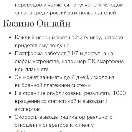
переводов и является популярным методом
оплаты среди российских пользователей.
Казино Онлайн
Каждый игрок может найти ту игру, которая
придется ему по душе.
Платформа работает 24/7 и доступна на
любом устройстве, например ПК, смартфоне
или планшете.
Он может занимать до 7 дней, исходя из
выбранной платежной системы.
На странице опубликованы результаты 1000
вращений со статистикой и выводами
экспертов.
Скорость вывода индикатор реального
отношения оператора к клиенту.